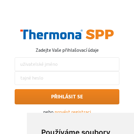
Zadejte Vaše přihlašovací údaje
PŘIHLÁSIT SE
nebo
provést registraci
Zapomněli jste heslo?
Používáme soubory