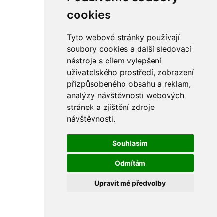
cookies
CS
EN
RU
DE
Tyto webové stránky používají
soubory cookies a další sledovací
© 2020 Thermona, spol. s.r.o.
nástroje s cílem vylepšení
uživatelského prostředí, zobrazení
přizpůsobeného obsahu a reklam,
analýzy návštěvnosti webových
stránek a zjištění zdroje
návštěvnosti.
Souhlasím
Odmítám
Upravit mé předvolby